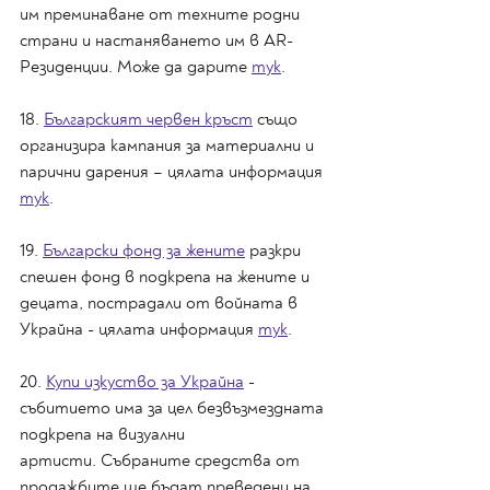
им преминаване от техните родни 
страни и настаняването им в AR- 
Резиденции. Може да дарите 
тук
.
18. 
Българският червен кръст
 също 
организира кампания за материални и 
парични дарения – цялата информация 
тук
.
19. 
Български фонд за жените
 разкри 
спешен фонд в подкрепа на жените и 
децата, пострадали от войната в 
Украйна - цялата информация 
тук
.
20. 
Купи изкуство за Украйна
 - 
събитието има за цел безвъзмездната 
подкрепа на визуални
артисти. Събраните средства от 
продажбите ще бъдат преведени на 