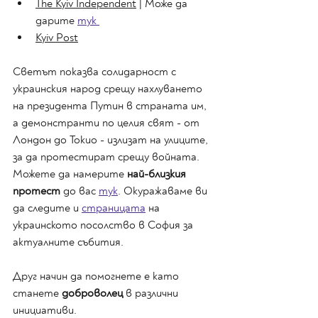
The Kyiv Independent
 | Може да 
дарите 
тук 
Kyiv Post
Светът показва солидарност с 
украинския народ срещу нахлуването 
на президента Путин в страната им, 
а демонстранти по целия свят - от 
Лондон до Токио - излизат на улиците, 
за да протестират срещу войната. 
Можете да намерите 
най-близкия 
протест 
до вас 
тук
. Окуражаваме ви 
да следите и 
страницата
 на 
украинското посолство в София за 
актуалните събития.
Друг начин да помогнете е като 
станете 
доброволец
 в различни 
инициативи.