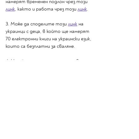
намерят временен подлон чрез този 
линк
, както и работа чрез този 
линк
. 
3. Може да споделите този 
линк
 на 
украинци с деца, в който ще намерят 
70 електронни книги на украински език, 
които са безплатни за сваляне. 
4. 
Музей на хумора и сатирата 
в
Габрово предлага работа на музейни 
експерти, куратори, изкуствоведи, 
артисти или студенти по 
изкуствата. Повече информация на 
фейсбук страницата 
тук
.
5. 
Фейсбук група за артисти
, намерили 
убежище в България. Група за всеки 
един, който би искал да помогне.