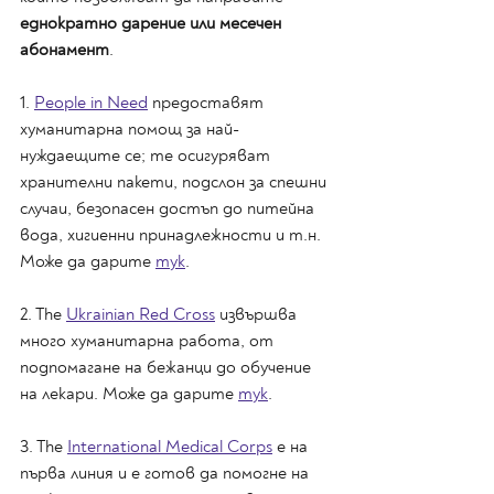
еднократно дарение или месечен 
абонамент
.
1. 
People in Need
 предоставят 
хуманитарна помощ за най-
нуждаещите се; те осигуряват 
хранителни пакети, подслон за спешни 
случаи, безопасен достъп до питейна 
вода, хигиенни принадлежности и т.н. 
Може да дарите 
тук
.
2. The 
Ukrainian Red Cross
 извършва 
много хуманитарна работа, от 
подпомагане на бежанци до обучение 
на лекари. Може да дарите 
тук
.
3. The 
International Medical Corps
 е на 
първа линия и е готов да помогне на 