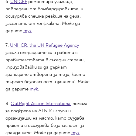
6. 
UNICEF
 ремонтира училища, 
повредени от бомбардировките, и 
осигурява спешна реакция на деца, 
засегнати от конфликта. Може да 
дарите 
тук
.
7. 
UNHCR, the UN Refugee Agency
засили операциите си и работи с 
правителствата в съседни страни, 
„призовавайки ги да държат 
границите отворени за тези, които 
търсят безопасност и защита“. Може 
да дарите 
тук
.
8. 
OutRight Action International
 помага 
за подкрепа на ЛГБТК+ групи и 
организации на място, като създава 
приюти и осигурява безопасност за 
гражданите. Може да дарите 
тук
.