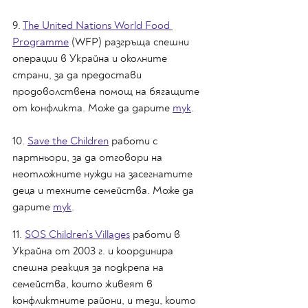
9. 
The United Nations World Food 
Programme
 (WFP) разгръща спешни 
операции в Украйна и околните 
страни, за да предостави 
продоволствена помощ на бягащите 
от конфликта. Може да дарите 
тук
.
10. 
Save the Children
 работи с 
партньори, за да отговори на 
неотложните нужди на засегнатите 
деца и техните семейства. Може да 
дарите 
тук
.
11. 
SOS Children’s Villages
 работи в 
Украйна от 2003 г. и координира 
спешна реакция за подкрепа на 
семейства, които живеят в 
конфликтните райони, и тези, които 