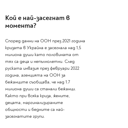
Кой е най-засегнат в 
момента?
Според данни на ООН през 2021 година 
кризата в Украйна е засегнала над 1,5 
милиона души като половината от 
тях са деца и непълнолетни. След 
руската инвазия през февруари 2022 
година, агенцията на ООН за 
бежанците съобщава, че над 1.7 
милиона души са станали бежанци. 
Както при всяка криза, жените, 
децата, маргинализираните 
общности и бедните са най-
засегнатите групи. 