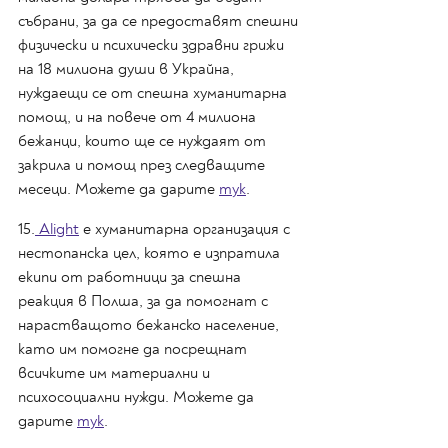
събрани, за да се предоставят спешни 
физически и психически здравни грижи 
на 18 милиона души в Украйна, 
нуждаещи се от спешна хуманитарна 
помощ, и на повече от 4 милиона 
бежанци, които ще се нуждаят от 
закрила и помощ през следващите 
месеци. Можете да дарите 
тук
.
15.
 Alight
 е хуманитарна организация с 
нестопанска цел, която е изпратила 
екипи от работници за спешна 
реакция в Полша, за да помогнат с 
нарастващото бежанско население, 
като им помогне да посрещнат 
всичките им материални и 
психосоциални нужди. Можете да 
дарите 
тук
.