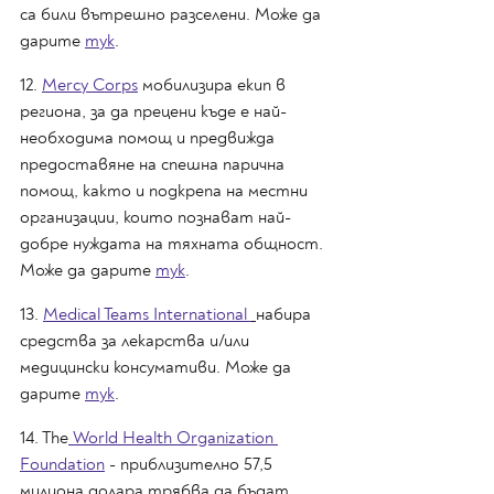
са били вътрешно разселени. Може да 
дарите 
тук
.
12. 
Mercy Corps
 мобилизира екип в 
региона, за да прецени къде е най-
необходима помощ и предвижда 
предоставяне на спешна парична 
помощ, както и подкрепа на местни 
организации, които познават най-
добре нуждата на тяхната общност. 
Може да дарите 
тук
.
13. 
Medical Teams International 
набира 
средства за лекарства и/или 
медицински консумативи. Може да 
дарите 
тук
.
14. The
 World Health Organization 
Foundation
 - приблизително 57,5 ​​
милиона долара трябва да бъдат 