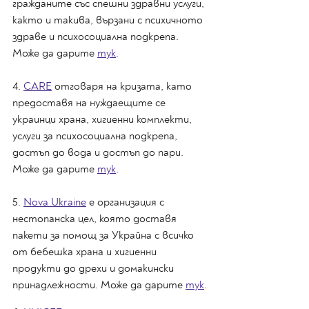
гражданите със спешни здравни услуги, 
както и такива, вързани с психичното 
здраве и психосоциална подкрепа. 
Може да дарите 
тук
.
4. 
CARE
 отговаря на кризата, като 
предоставя на нуждаещите се 
украинци храна, хигиенни комплекти, 
услуги за психосоциална подкрепа, 
достъп до вода и достъп до пари. 
Може да дарите 
тук
. 
5. 
Nova Ukraine
 е организация с 
нестопанска цел, която доставя 
пакети за помощ за Украйна с всичко 
от бебешка храна и хигиенни 
продукти до дрехи и домакински 
принадлежности. Може да дарите 
тук
.