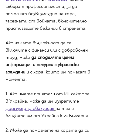
събират професионалисти, за да 
помогнат безвъзмездно на хора, 
засегнати от войната, включително 
пристигащите бежанци в страната.
Ако нямате възможност да се 
включите с финанси или с доброволен 
труд, може 
да споделяте ценна 
информация и ресурси с украински 
граждани
 и с хора, които им помагат в 
момента.
1. Ако имате приятели от ИТ сектора 
в Украйна, може да им изпратите 
формуляр за евакуация
на тях и 
близките им от Украйна към България.
2. Може да помогнате на хората да си 