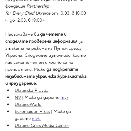
фондация 
Partnership
for Every Child Ukraine 
от 10.03. в 10:00 
ч. до 12.03. в 19:00 ч.
Насърчаваме ви 
да четете и 
споделяте проверена информация
 за 
атаката на режима на Путин срещу 
Украйна. Споделяме източници, които 
ние самите четем и които са ни 
препоръчани. Може 
да подкрепите 
независимата украинска журналистика 
и чрез дарение.
Ukrainska Pravda
NV
 | Може да дарите 
тук
UkraineWorld
Euromaidan Press
 | Може да 
дарите 
тук 
Ukraine Crisis Media Center