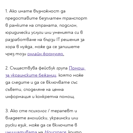
1. Ако имате възможност да 
предоставите безплатен транспорт 
в рамките на страната, подслон, 
юридически услуги или уменията си в 
разработване на бързи IT решения за 
хора в нужда, може да се запишете 
чрез този 
онлайн формуляр
.
2. Съществува фейсбук група 
Помощ 
за украинските бежанци,
 която може 
да следите и да се включвате със 
съвети, споделяне на ценна 
информация и конкретна помощ. 
3. Ако сте психолог / терапевт и 
владеете английски, украински или 
руски език, може да се включите в 
инициативата
 на 
Hourspace
, които 