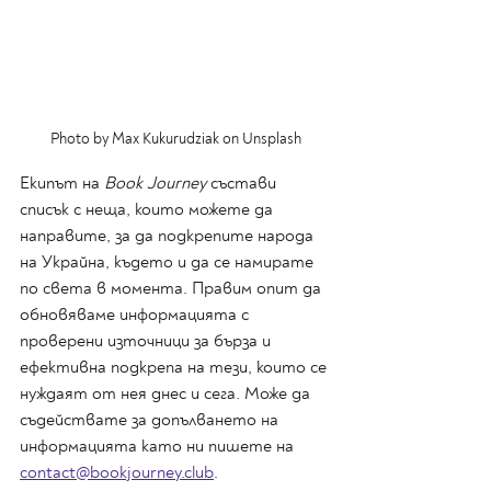
Photo by Max Kukurudziak on Unsplash
Екипът на 
Book Journey
 състави 
списък с неща, които можете да 
направите, за да подкрепите народа 
на Украйна, където и да се намирате 
по света в момента. Правим опит да 
обновяваме информацията с 
проверени източници за бърза и 
ефективна подкрепа на тези, които се 
нуждаят от нея днес и сега. Може да 
съдействате за допълването на 
информацията като ни пишете на 
contact@bookjourney.club
.