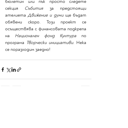
бюлетин или пък просто следете 
секция 
Събития
 за предстоящи 
ателиета 
Движение и думи 
ще бъдат 
обявени скоро. Този проект се 
осъществява с финансовата подкрепа 
на 
Национален фонд Култура
 по 
програма 
Творчески инициативи
. Нека 
се поразходим заедно! 
Последни публикации
Виж всички