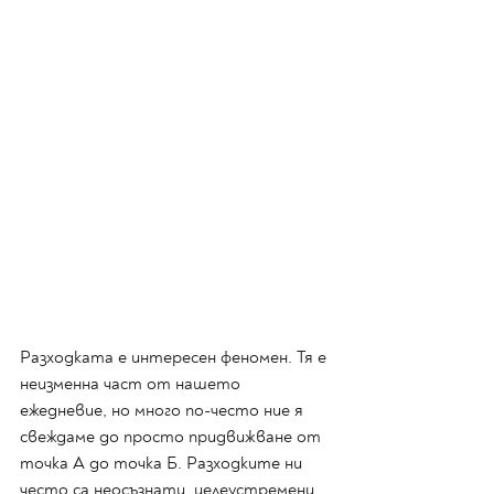
Разходката е интересен феномен. Тя е 
неизменна част от нашето 
ежедневие, но много по-често ние я 
свеждаме до просто придвижване от 
точка А до точка Б. Разходките ни 
често са неосъзнати, целеустремени 