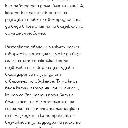
към работата и дома, “машинални”. А, 
когато все пак сме в режим на 
разходка-почивка, човек предпочита 
да бъде в компанията на близък или на 
домашния любимец. 
Разходката обаче има изключителен 
творчески потенциал и може да бъде 
мислена като практика, която 
позволява на твореца да създава 
благодарение на заряда от 
извършеното движение. Тя може да 
бъде катализатор на идеи и смисли, 
които се вплитат и преливат на 
белия лист, на бялото платно, на 
сцената, на снимачната площадка и 
т.н. Разходката като практика е 
възможност за подредба на мислите, 