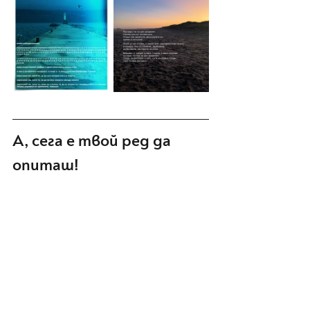
А, сега е твой ред да 
опиташ! 