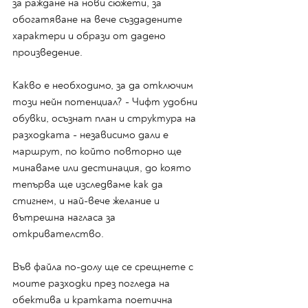
за раждане на нови сюжети, за 
обогатяване на вече създадените 
характери и образи от дадено 
произведение. 
Какво е необходимо, за да отключим 
този нейн потенциал? - Чифт удобни 
обувки, осъзнат план и структура на 
разходката - независимо дали е 
маршрут, по който повторно ще 
минаваме или дестинация, до която 
тепърва ще изследваме как да 
стигнем, и най-вече желание и 
вътрешна нагласа за 
откривателство. 
Във файла по-долу ще се срещнете с 
моите разходки през погледа на 
обектива и кратката поетична 