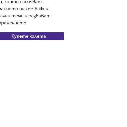
и, които насочват
манието ни към важни
иални теми и развиват
бражението
Купете колета
Научете повече за нашия онлайн
магазин от линковете по-долу
Често задавани въпроси
Политика за личните данни
Общи условия