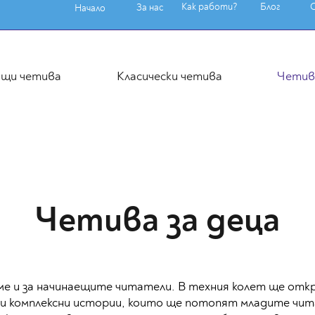
Как работи?
Блог
За нас
Начало
ащи четива
Класически четива
Четива
Четива за деца
ме и за начинаещите читатели. В техния колет ще откр
и комплексни истории, които ще потопят младите чит