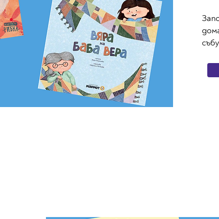
Зап
дом
съб