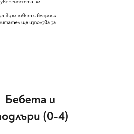
 увереността им.
 да вдъхновят с въпроси
итател ще използва за
Бебета и
одлъри (0-4)