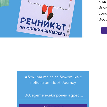
книг
вни
соц
въо
Абонирайте се за бюлетина с
новини от Book Journey