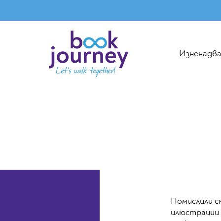
Изненадв
Помислили с
илюстрации 