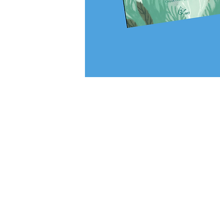
Въпроси? Идеи? Партньорства?
Ще се радваме да се
свържете с нас
.
contact@bookjourney.club
Варна, България