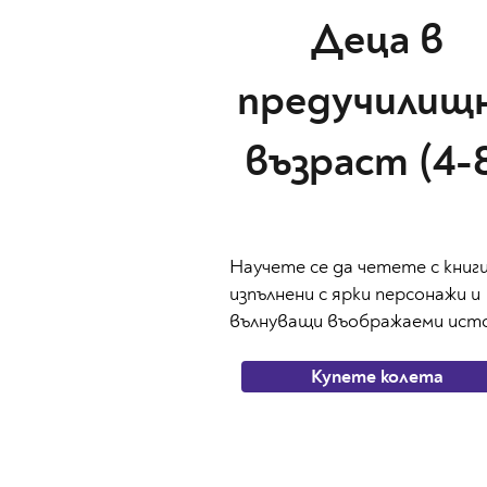
Деца в
предучилищ
възраст (4-
Научете се да четете с книги
изпълнени с ярки персонажи и
вълнуващи въображаеми ист
Купете колета