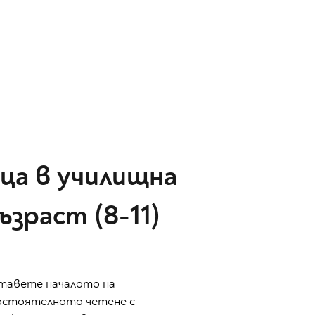
ца в училищна
ъзраст (8-11)
тавете началото на
остоятелното четене с