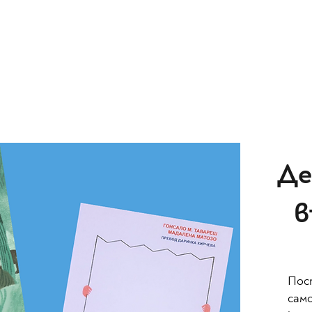
Де
в
Пос
сам