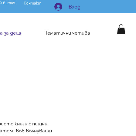
Събития
Контакт
Вход
 за деца
Тематични четива
иете книги с пищни
атели във вълнуващи