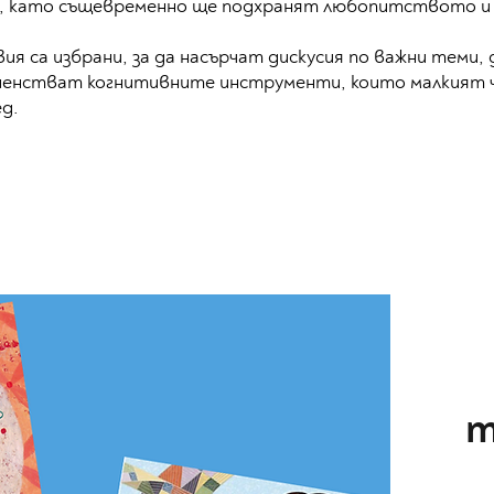
, като същевременно ще подхранят любопитството и
вия са избрани, за да насърчат дискусия по важни теми,
шенстват когнитивните инструменти, които малкият ч
д.
т