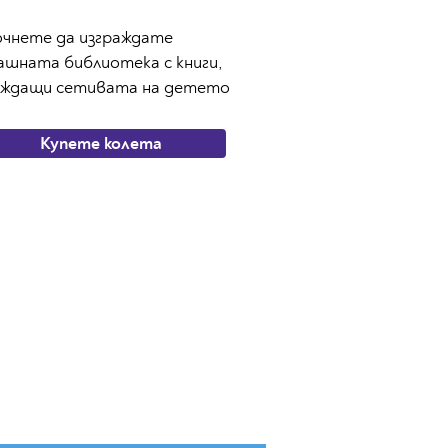
очнете да изграждате
ашната библиотека с книги,
уждащи сетивата на детето
Купете колета