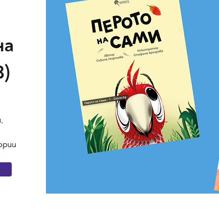
на
8)
,
ории