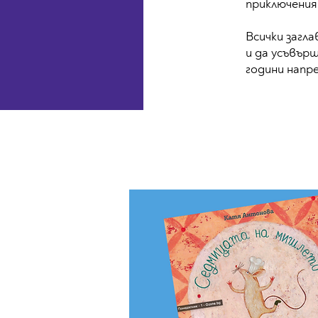
приключения
Всички загла
и да усъвър
години напре