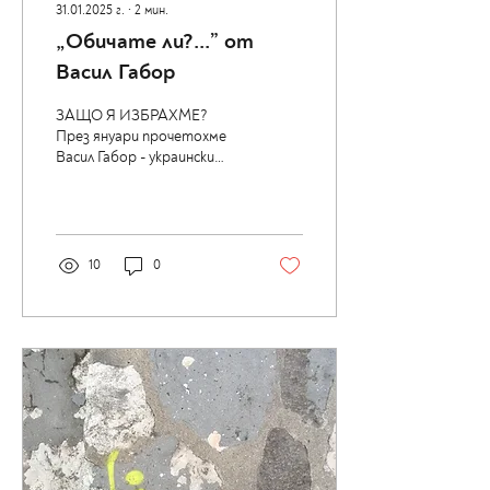
31.01.2025 г.
∙
2
мин.
„Обичате ли?...” от
Васил Габор
ЗАЩО Я ИЗБРАХМЕ?
През януари прочетохме
Васил Габор - украински
писател и учен и неговата
трета книга - Обичате
ли?... Авторът определя...
10
0