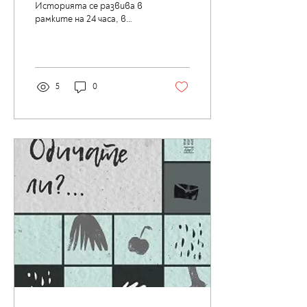
Историята се развива в
рамките на 24 часа, в
които шестима
астронавти стават
свидетели на шестнайсет
изгрева и...
5
0