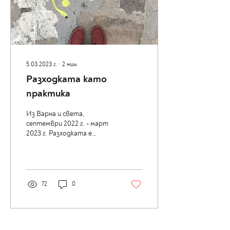
5.03.2023 г.
∙
2
мин.
Разходката като
практика
Из Варна и света,
септември 2022 г. - март
2023 г. Разходката е
интересен феномен. Тя е
неизменна част от
нашето ежедневие, но
много...
72
0