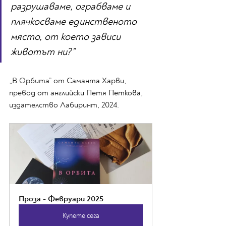
разрушаваме, ограбваме и 
плячкосваме единственото 
място, от което зависи 
животът ни?”
„В Орбита” от Саманта Харви, 
превод 
от английски Петя Петкова
, 
издателство Лабиринт, 2024.
Проза - Февруари 2025
Купете сега