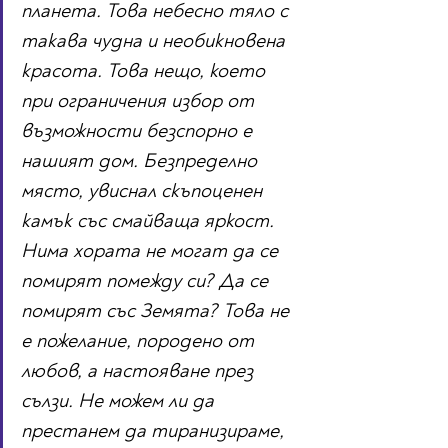
планета. Това небесно тяло с 
такава чудна и необикновена 
красота. Това нещо, което 
при ограничения избор от 
възможности безспорно е 
нашият дом. Безпределно 
място, увиснал скъпоценен 
камък със смайваща яркост. 
Нима хората не могат да се 
помирят помежду си? Да се 
помирят със Земята? Това не 
е пожелание, породено от 
любов, а настояване през 
сълзи. Не можем ли да 
престанем да тиранизираме, 