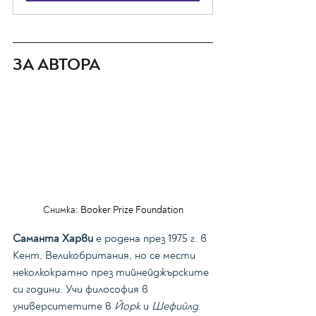
ЗА АВТОРА
Снимка: 
Booker Prize Foundation
Саманта Харви
 е родена през 1975 г. в 
Кент, Великобритания, но се мести 
неколкократно през тийнейджърските 
си години. Учи философия в 
университетите в 
Йорк
 и 
Шефийлд
. 