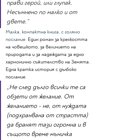
прави герой, или глупак. 
Несъмнено по малко и от 
двете.”
Малка, компактна книга, с голямо 
послание. 
Един роман за крехкостта 
на човешкото, за величието на 
природата и за надеждата за едно 
хармонично съжителство на Земята. 
Една кратка история с дълбоко 
послание.
„Не след дълго всички те са 
обзети от желание. От 
желанието - не, от нуждата 
(подхранвана от страстта) 
да бранят тази огромна и в 
същото време мъничка 