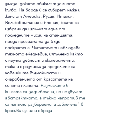
залеза, докато обикалят земното 
кълбо. На борда ѝ се събират мъже и 
жени от Америка, Русия, Италия, 
Великобритания и Япония, които са 
избрани да изпълнят една от 
последните мисии на станцията, 
преди програмата да бъде 
прекратена. Ч
итателят наблюдава 
тяхното ежедневие, изпълнено както 
с научна дейност и експерименти, 
така и с размисли за пределите на 
човешките възможности и 
очарованието от красотата на 
синята планета. 
Размислите в 
книгата са  задълбочени, но не звучат 
абстрактното, а тъкмо напротив те 
са напълно разбираеми, и 
„
облечени
”  
в 
красиви изящни образи. 