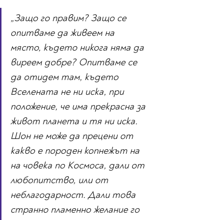
„Защо го правим? Защо се 
опитваме да живеем на 
място, където никога няма да 
виреем добре? Опитваме се 
да отидем там, където 
Вселената не ни иска, при 
положение, че има прекрасна за 
живот планета и тя ни иска. 
Шон не може да прецени от 
какво е породен копнежът на 
на човека по Космоса, дали от 
любопитство, или от 
неблагодарност. Дали това 
странно пламенно желание го 