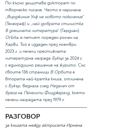
По-късно защитава докторат по 
творческо писане. Често е наричана 
„
Вирджиния Улф на новото поколение
“ 
(Телеграф) и „
най-добрата стилистка 
в днешната литература
“ (Гардиан). 
Orbital
 е петият пореден роман на 
Харви. Той е издаден през ноември 
2023 г. и печели престижната 
литературна награда 
Букър
 за 2024 г. 
с единодушно решение на журито. Със 
своите 136 страници 
В Орбита
 е 
втората най-кратка книга, отличена 
с 
Букър
, веднага след 
Недалеч от 
брега
 на 
Пенелопи Фицджералд
, която 
печели наградата през 1979 г. 
РАЗГОВОР
за книгата между актрисата Ирмена 