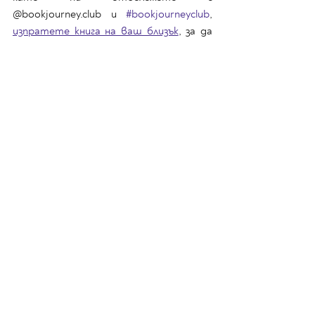
@bookjourney.club и 
#bookjourneyclub
, 
изпратете книга на ваш близък
, за да 
му напомните, че мислите за него, или 
пък просто споделете с колегите си за 
нашия уебсайт и месечните срещи на 
нашия литературен клуб. Нека се 
поразходим заедно!
Книги
Литература
Последни публикации
Виж всички