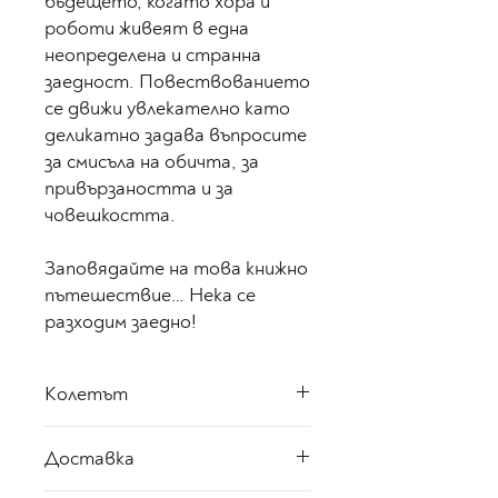
бъдещето, когато хора и
роботи живеят в една
неопределена и странна
заедност. Повествованието
се движи увлекателно като
деликатно задава въпросите
за смисъла на обичта, за
привързаността и за
човешкостта.
Заповядайте на това книжно
пътешествие… Нека се
разходим заедно!
Колетът
Този колет включва един
Доставка
роман с меки корици,