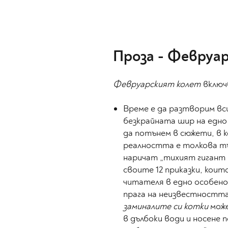
Проза - Февруар
Февруарският колет
включ
Време е да разтворим вси
безкрайната шир на едно 
да потънем в сюжети, в 
реалността е толкова тъ
наричат „тихият гигант 
своите 12 приказки, които
читателя в едно особено
прага на неизвестностт
заминалите си котки
може
в дълбоки води и носене 