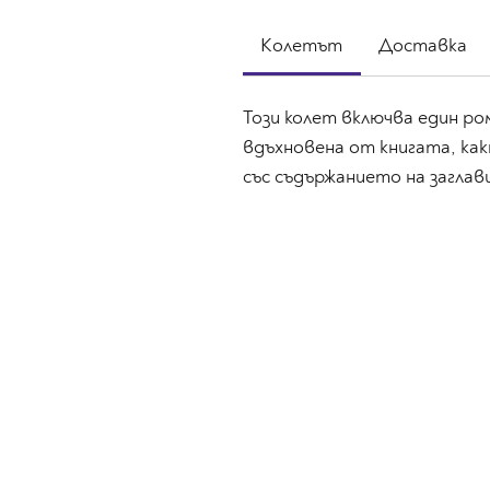
Колетът
Доставка
Този колет включва един ро
вдъхновена от книгата, как
със съдържанието на заглав
Въпроси? Идеи? Партньорства?
Ще се радваме да се
свържете с нас
.
contact@bookjourney.club
Варна, България