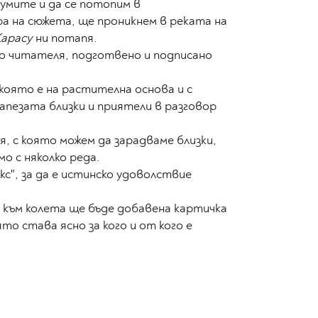
думите и да се потопим в
 на сюжета, ще проникнем в реката на
Карасу
ни потапя.
о читателя, подготвено и подписано
 която е на растителна основа и с
апезата близки и приятели в разговор
я
, с която можем да зарадваме близки,
мо с няколко реда.
кс", за да е истинско удоволствие
к към колета ще бъде добавена картичка
ято става ясно за кого и от кого е