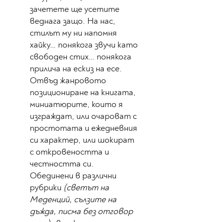
зачетете ще усетите
веднага защо. На нас,
стилът му ни напомня
хайку… понякога звучи като
свободен стих… понякога
прилича на ескиз на есе.
Отвъд жанровото
позициониране на книгата,
миниатюрите, които я
изграждат, или очароват с
простотата и ежедневния
си характер, или шокират
с откровеността и
честността си.
Обединени в различни
рубрики
(светът на
Меденций, сълзите на
дъжда, писма без отговор