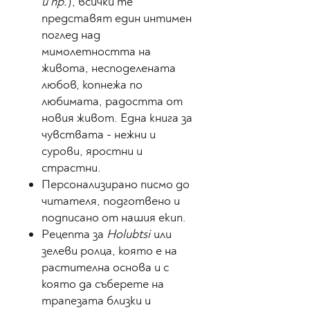
и пр.
), всички те
представят един интимен
поглед над
мимолетността на
живота, несподелената
любов, копнежа по
любимата, радостта от
новия живот. Една книга за
чувствата - нежни и
сурови, яростни и
страстни.
Персонализирано писмо до
читателя, подготвено и
подписано от нашия екип.
Рецепта за
Holubtsi
или
зелеви ролца
, която е на
растителна основа и с
която да съберете на
трапезата близки и