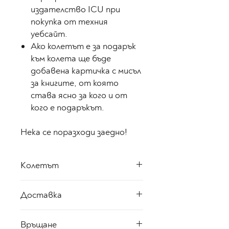
издателство ICU при
покупка от техния
уебсайт.
Ако колетът е за подарък
към колета ще бъде
добавена картичка с мисъл
за книгите, от която
става ясно за кого и от
кого е подаръкът.
Нека се поразходи заедно!
Колетът
Този колет включва един
Доставка
роман с меки корици,
рецепта, която е вдъхновена
Клиентите на онлайн магазин
Връщане
от книгата, както и