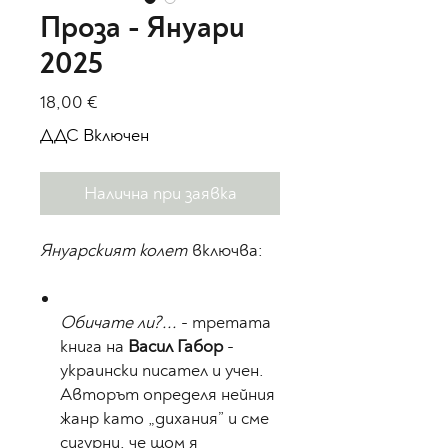
Проза - Януари
2025
Цена
18,00 €
ДДС Включен
Налична при заявка
Януарският колет
включва:
Обичате ли?...
- третата
книга на
Васил Габор
-
украински писател и учен.
Авторът определя нейния
жанр като „дихания” и сме
сигурни, че щом я