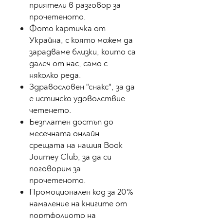
приятели в разговор за
прочетеното.
Фото картичка от
Украйна
, с която можем да
зарадваме близки, които са
далеч от нас, само с
няколко реда.
Здравословен "снакс", за да
е истинско удоволствие
четенето.
Безплатен достъп до
месечната онлайн
срещата на нашия Book
Journey Club, за да си
поговорим за
прочетеното.
Промоционален код за 20%
намаление на книгите от
портфолиото на