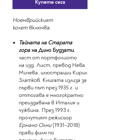
Купете сега
Ноемврийският
колет
включва:
Тайната на Старата
гора
на Дино Будзати
,
част от портфолиото
на изд. Лист, превод Нева
Мичева, илюстрации Кирил
Златков. Книгата излиза за
първи път през 1935 г. и
оттогава е многократно
преиздавана в Италия и
чужбина. През 1993 г.
прочутият режисьор
Ермано Олми
(1931–2018)
прави филм по