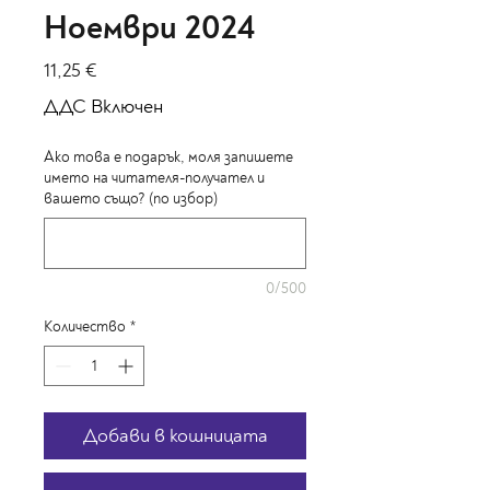
Ноември 2024
Цена
11,25 €
ДДС Включен
Ако това е подарък, моля запишете
името на читателя-получател и
вашето също? (по избор)
0/500
Количество
*
Добави в кошницата