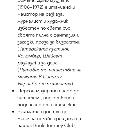
романа. Дино Будзати
(1906–1972) е италиански
майстор на разказа,
журналист и художник
известен по света със
своята пълна с фантазия и
загадки проза за възрастни
(
Татарската пустиня,
Коломбър, Шейсет
разказа
) и за деца
(
Чутовното нашествие на
мечките в Сицилия,
Бàрнабо от планината
).
Персонализирано писмо до
читателя, подготвено и
подписано от нашия екип.
Безплатен достъп до
месечна онлайн срещата на
нашия Book Journey Club,