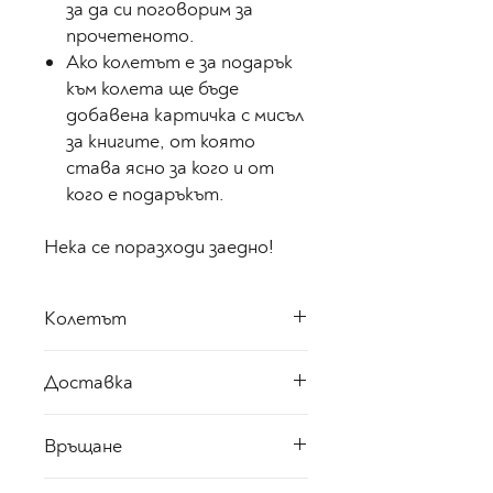
за да си поговорим за
прочетеното.
Ако колетът е за подарък
към колета ще бъде
добавена картичка с мисъл
за книгите, от която
става ясно за кого и от
кого е подаръкът.
Нека се поразходи заедно!
Колетът
Този колет включва един
Доставка
роман с твърди корици,
както и допълнителни
Клиентите на онлайн магазин
Връщане
изненади, свързани със
Book Journey ползват
съдържанието на заглавието
преференциални цени при
Може да се запознаете