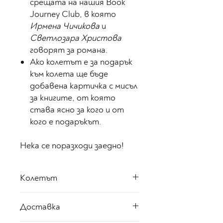
срещата на нашия Book
Journey Club, в която
Ирмена Чичикова
и
Светлозара Христова
говорят за романа.
Ако колетът е за подарък
към колета ще бъде
добавена картичка с мисъл
за книгите, от която
става ясно за кого и от
кого е подаръкът.
Нека се поразходи заедно!
Колетът
Този колет включва един
Доставка
роман с меки корици,