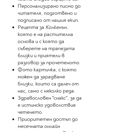
Персонализирано писмо до
читателя, подготвено и
подписано от нашия екип.
Рецепта за
Колкeнън
,
която е на растителна
основа и с която да
съберете на трапезата
близки и приятели в
разговор за прочетеното.
Фото картичка, с която
можем да зарадваме
близки, които са далеч от
нас, само с няколко реда.
Здравословен "снакс", за да
е истинско удоволствие
четенето.
Приоритетен достъп до
месечната онлайн