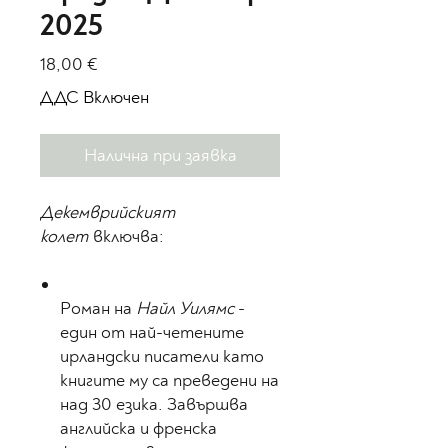
2025
Цена
18,00 €
ДДС Включен
Налична при заявка
Декемврийският
колет
включва:
Роман на
Найл Уилямс
-
един от най-четените
ирландски писатели като
книгите му са преведени на
над 30 езика. Завършва
английска и френска