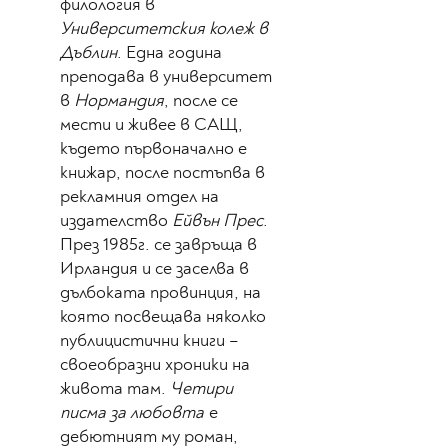
филология в
Университетския колеж в
Дъблин
. Една година
преподава в университет
в
Нормандия
, после се
мести и живее в САЩ,
където първоначално е
книжар, после постъпва в
рекламния отдел на
издателство
Ейвън Прес
.
През 1985г. се завръща в
Ирландия и се заселва в
дълбоката провинция, на
която посвещава няколко
публицистични книги –
своеобразни хроники на
живота там.
Четири
писма за любовта
е
дебютният му роман,