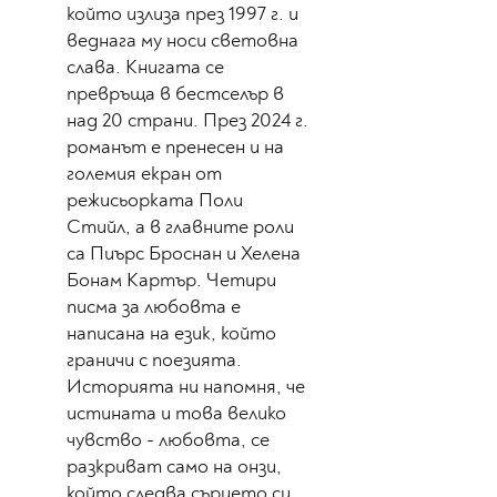
който излиза през 1997 г. и
веднага му носи световна
слава. Книгата се
превръща в бестселър в
над 20 страни. През 2024 г.
романът е пренесен и на
големия екран от
режисьорката Поли
Стийл, а в главните роли
са Пиърс Броснан и Хелена
Бонам Картър. Четири
писма за любовта е
написана на език, който
граничи с поезията.
Историята ни напомня, че
истината и това велико
чувство - любовта, се
разкриват само на онзи,
който следва сърцето си.