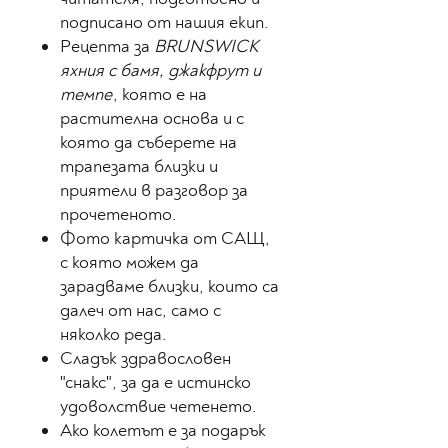
подписано от нашия екип.
Рецепта за
BRUNSWICK
яхния с бамя, джакфрут и
темпе
, която е на
растителна основа и с
която да съберете на
трапезата близки и
приятели в разговор за
прочетеното.
Фото картичка от
САЩ
,
с която можем да
зарадваме близки, които са
далеч от нас, само с
няколко реда.
Сладък здравословен
"снакс", за да е истинско
удоволствие четенето.
Ако колетът е за подарък