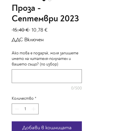
Проза -
Септември 2023
Редовна
Продажна
 15,40 € 
10,78 €
цена
цена
ДДС Включен
Ако това е подарък, моля запишете
името на читателя-получател и
вашето също? (по избор)
0/500
Количество
*
Добави в кошницата