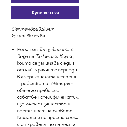
Купете сега
Септемврийският
колет
включва:
Романът
Танцуващата с
вода
на
Та-Нехиси Коутс,
който се занимава с един
от най-мрачните периоди
в американската история
– робството. Авторът
обаче го прави със
собствен специфичен стил,
изпълнен с изящество и
поетичност на словото.
Книгата е не просто смела
и откровена, но на места